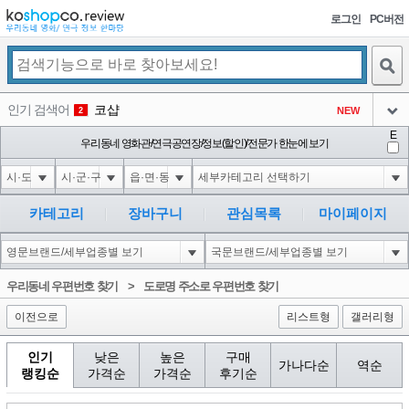
로그인
PC버전
검색
인기 검색어
코샵
NEW
2
아이콘
E
익스
우리동네 영화관/연극공연장/정보(할인)/전문가 한눈에 보기
3
3
아이콘
미끄럼방지
NEW
4
아이콘
대성설렁탕
-16
5
카테고리
장바구니
관심목록
마이페이지
아이콘
1-1 waitfor delay '0:0:15' --
0
6
아이콘
1
-5
1
우리동네 우편번호 찾기
>
도로명 주소로 우편번호 찾기
아이콘
이전으로
리스트형
갤러리형
인기
낮은
높은
구매
가나다순
역순
랭킹순
가격순
가격순
후기순