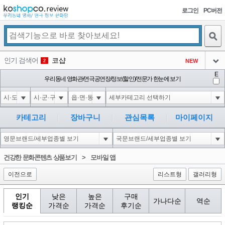
로그인
PC버전
검색
인기 검색어
코샵
NEW
2
아이콘
E
익스
우리동네 영화관/연극공연장/정보(할인)/전문가 한눈에 보기
3
3
아이콘
미끄럼방지
NEW
4
아이콘
대성설렁탕
-16
5
카테고리
장바구니
관심목록
마이페이지
아이콘
1-1 waitfor delay '0:0:15' --
0
6
아이콘
1
-5
1
건강한 문화콘텐츠 상품보기
>
모바일 앱
아이콘
이전으로
리스트형
갤러리형
인기
낮은
높은
구매
가나다순
역순
랭킹순
가격순
가격순
후기순