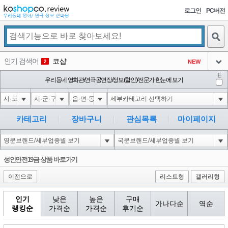
로그인
PC버전
검색
인기 검색어
코샵
NEW
2
아이콘
E
익스
우리동네 영화관/연극공연장/정보(할인)/전문가 한눈에 보기
3
3
아이콘
미끄럼방지
NEW
4
아이콘
대성설렁탕
-16
5
카테고리
장바구니
관심목록
마이페이지
아이콘
1-1 waitfor delay '0:0:15' --
0
6
아이콘
1
-5
1
성인안전19금 상품 바로가기
아이콘
이전으로
리스트형
갤러리형
인기
낮은
높은
구매
가나다순
역순
랭킹순
가격순
가격순
후기순