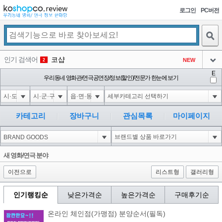
로그인
PC버전
검색
인기 검색어
코샵
NEW
2
아이콘
E
익스
우리동네 영화관/연극공연장/정보(할인)/전문가 한눈에 보기
3
3
아이콘
미끄럼방지
NEW
4
아이콘
대성설렁탕
-16
5
카테고리
장바구니
관심목록
마이페이지
아이콘
1-1 waitfor delay '0:0:15' --
0
6
아이콘
1
-5
1
새 영화/연극 분야
아이콘
이전으로
리스트형
갤러리형
인기랭킹순
낮은가격순
높은가격순
구매후기순
온라인 체인점(가맹점) 분양순서(필독)