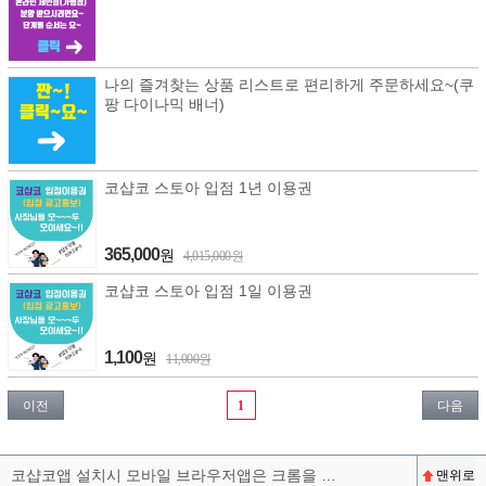
나의 즐겨찾는 상품 리스트로 편리하게 주문하세요~(쿠
팡 다이나믹 배너)
코샵코 스토아 입점 1년 이용권
365,000
원
4,015,000원
코샵코 스토아 입점 1일 이용권
1,100
원
11,000원
이전
1
다음
코샵코앱 설치시 모바일 브라우저앱은 크롬을 권장합니다^^
맨위로