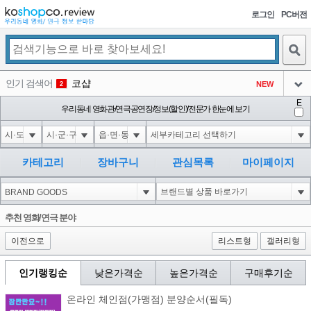
로그인
PC버전
검색
인기 검색어
코샵
NEW
2
아이콘
E
익스
우리동네 영화관/연극공연장/정보(할인)/전문가 한눈에 보기
3
3
아이콘
미끄럼방지
NEW
4
아이콘
대성설렁탕
-16
5
카테고리
장바구니
관심목록
마이페이지
아이콘
1-1 waitfor delay '0:0:15' --
0
6
아이콘
1
-5
1
추천 영화/연극 분야
아이콘
이전으로
리스트형
갤러리형
인기랭킹순
낮은가격순
높은가격순
구매후기순
온라인 체인점(가맹점) 분양순서(필독)