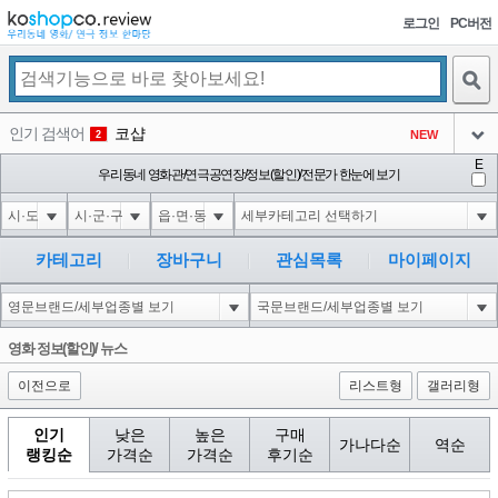
로그인
PC버전
검색
인기 검색어
코샵
NEW
2
아이콘
E
익스
우리동네 영화관/연극공연장/정보(할인)/전문가 한눈에 보기
3
3
아이콘
미끄럼방지
NEW
4
아이콘
대성설렁탕
-16
5
카테고리
장바구니
관심목록
마이페이지
아이콘
1-1 waitfor delay '0:0:15' --
0
6
아이콘
1
-5
1
영화 정보(할인)/ 뉴스
아이콘
이전으로
리스트형
갤러리형
인기
낮은
높은
구매
가나다순
역순
랭킹순
가격순
가격순
후기순